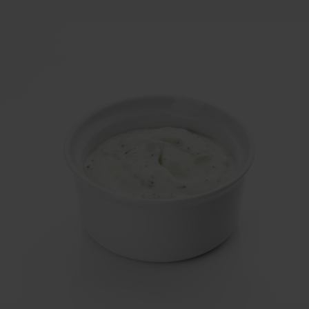
2 990
₽
1 550
₽
В корзину
В корзину
1350 гр
1800 гр
Большой куш
Майтай
i
i
Фри саке ролл 8 шт, Запеченный с
Футомаки запеченный с крабом 10
курицей 8 шт, Нью - Йорк Лайт 8
шт, Футомаки с лососем терияки 5
шт, Ролл каппа маки 8 шт, Саке
шт, Нью - Йорк Лайт 8 шт, Томаго
Филадельфия маки 8 шт., Бонито
Филадельфия Футомаки 5 шт,
айс 8 шт.
Тобико - Йорк 8 шт, Футомаки с
перцем шт., Гоа 8 шт.
48 шт
54 шт