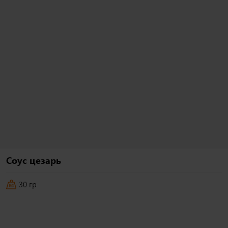
235гр гр
Гавайский ролл в
i
тубусе
Рис, нори, сыр творожный, сыр
чеддер, грудка куриная копченая,
ананас консервированный
720
₽
В корзину
Соус цезарь
30 гр
Роллы