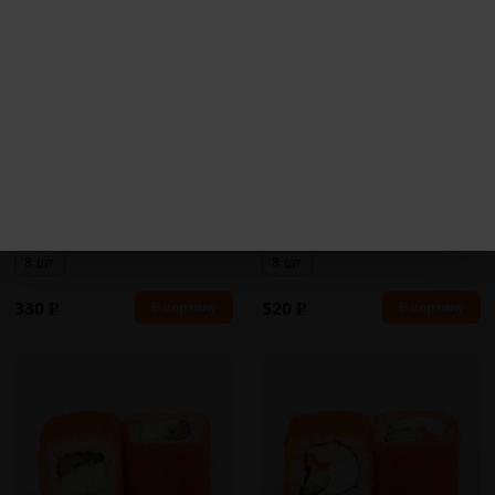
270 гр
270 гр
Тобико Филадельфия с
Тобико ролл
i
i
креветкой
Рис, нори, сыр, тобико.
Рис, нори, сыр, тобико, креветка.
8 шт
8 шт
330
₽
520
₽
В корзину
В корзину