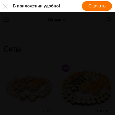
Скачать
В приложении удобно!
Пермь
Сеты
920 гр
1500 гр