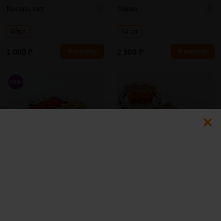
Косарь сет
Токио
i
i
40шт
64 шт
1 000
₽
2 300
₽
В корзину
В корзину
800 гр
Романтик
i
Сейчас недоступно
10:00-16:00
Комбо-набор
i
Выбери любые 3 сета из 4 и получи