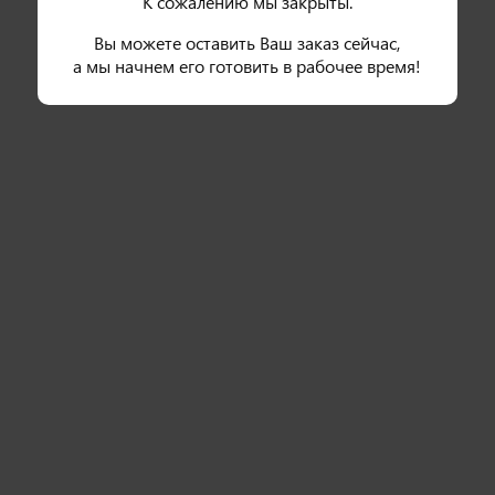
К сожалению мы закрыты.
Вы можете оставить Ваш заказ сейчас,
а мы начнем его готовить в рабочее время!
320 гр
310 гр
Нью Йорк
Нью Йорк с сыром
i
i
классический
Рис, сыр, огурец, тобико, лосось
Рис, нори, сыр, огурец, лосось
8 шт
8 шт
950
₽
1 100
₽
В корзину
В корзину