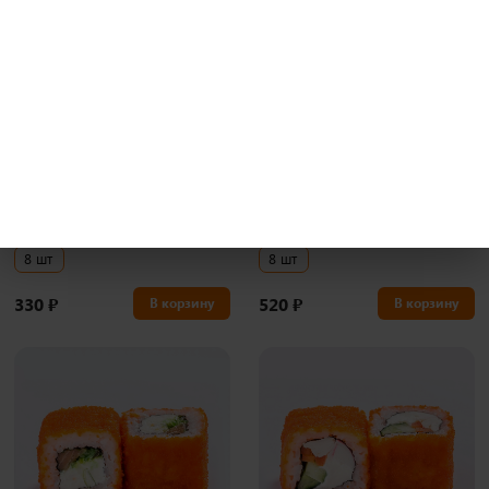
270 гр
270 гр
Тобико Филадельфия с
Тобико ролл
i
i
креветкой
Рис, нори, сыр, тобико.
Рис, нори, сыр, тобико, креветка.
8 шт
8 шт
330
₽
520
₽
В корзину
В корзину