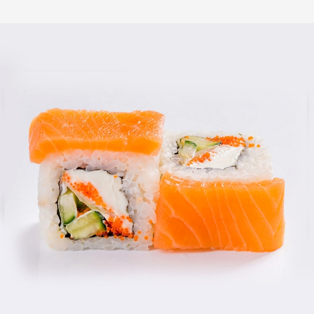
2 990
₽
1 550
₽
В корзину
В корзину
1350 гр
1800 гр
Большой куш
Майтай
i
i
Фри саке ролл 8 шт, Запеченный с
Футомаки запеченный с крабом 10
курицей 8 шт, Нью - Йорк Лайт 8
шт, Футомаки с лососем терияки 5
шт, Ролл каппа маки 8 шт, Саке
шт, Нью - Йорк Лайт 8 шт, Томаго
Филадельфия маки 8 шт., Бонито
Филадельфия Футомаки 5 шт,
айс 8 шт.
Тобико - Йорк 8 шт, Футомаки с
перцем шт., Гоа 8 шт.
48 шт
54 шт