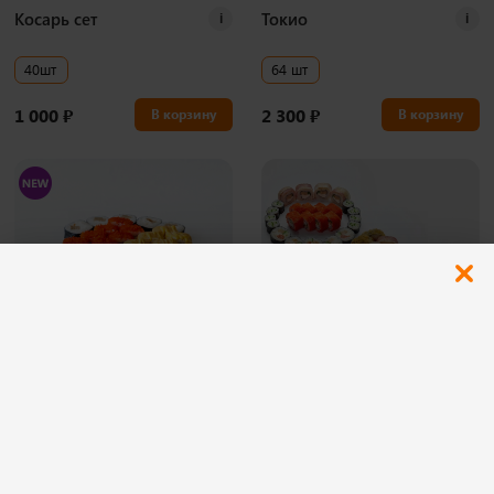
Косарь сет
Токио
i
i
40шт
64 шт
1 000
₽
2 300
₽
В корзину
В корзину
800 гр
Романтик
i
Можно заказать:
10:00-16:00
Комбо-набор
i
Выбери любые 3 сета из 4 и получи