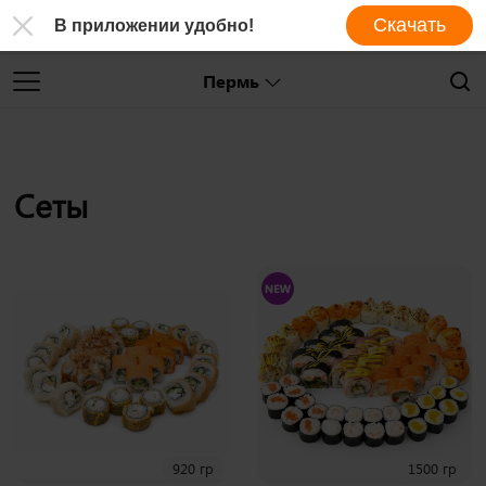
Скачать
В приложении удобно!
Пермь
Сеты
920 гр
1500 гр