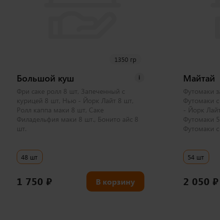
1350 гр
Большой куш
Майтай
i
Фри саке ролл 8 шт, Запеченный с
Футомаки з
курицей 8 шт, Нью - Йорк Лайт 8 шт,
Футомаки с
Ролл каппа маки 8 шт, Саке
- Йорк Лай
Филадельфия маки 8 шт., Бонито айс 8
Футомаки 5 
шт.
Футомаки с 
48 шт
54 шт
1 750
₽
2 050
₽
В корзину