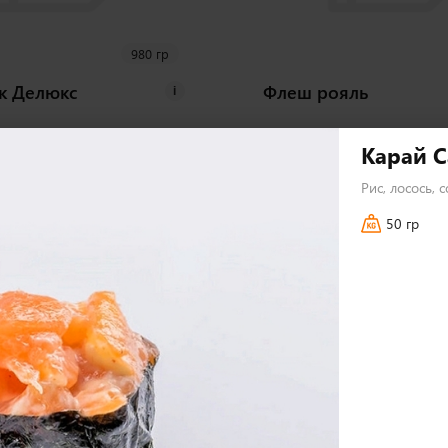
980 гр
к Делюкс
Флеш рояль
i
Карай С
Рис, лосось, 
72 шт
50 гр
2 590
₽
В корзину
В 