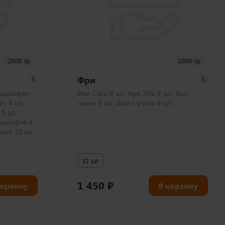
2800 гр
1000 гр
Фри
i
i
адельфия
Фри Саке 8 шт, Фри Эби 8 шт, Фри
йт 8 шт,
чикен 8 шт, Фри с угрем 8 шт.
8 шт,
адельфия 8
аки 10 шт,
32 шт
1 450
₽
корзину
В корзину