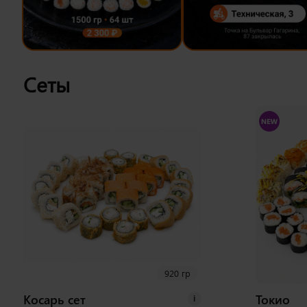
Сеты
920 гр
Косарь сет
Токио
i