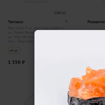
1400 гр
Читмил
Романти
i
Фри Чикен 8 шт, Урра Тори Спайси 8
шт, Томаго Филадельфия Футомаки 10
шт, Тори Айс 8 шт, Калифорния 4 шт,
Нью - Йорк Лайт 4 шт.
42 шт
40 шт
1 550
₽
1 900
₽
В корзину