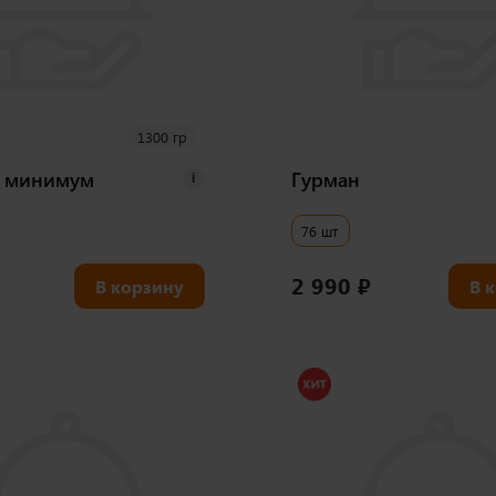
1300 гр
 минимум
Гурман
i
76 шт
2 990
₽
В корзину
В 