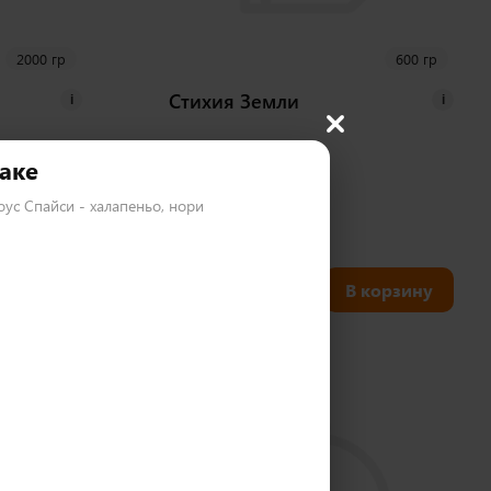
2000 гр
600 гр
Стихия Земли
i
i
аке
соус Спайси - халапеньо, нори
28 шт
800
₽
корзину
В корзину