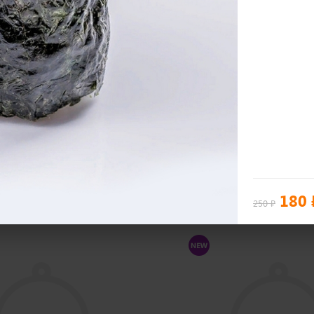
600 гр
Воды
Стихия Воздуха
i
32 шт
800
₽
В корзину
В 
180
250 ₽