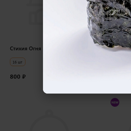
500 гр
Стихия Огня
Стихия 
i
16 шт
25 шт
800
₽
800
₽
В корзину