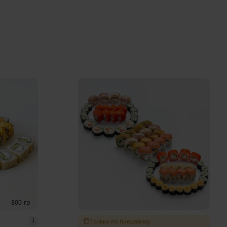
800 гр
Только по предзаказу
i