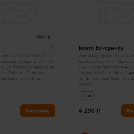
1800 гр
Бенто Вечеринка
i
апеченный с крабом 10 шт,
Фри Филадельфия 8 шт, Фил
 лососем терияки 5 шт, Нью
Классик 8 шт, Нью - Йорк Ла
т 8 шт, Томаго Филадельфия
Нью - Йорк Лайт опаленный 
шт, Тобико - Йорк 8 шт,
Тобико Айс 8 шт, Кайсу Фил
перцем шт., Гоа 8 шт.
шт, Запеченный Фреш Футом
Бонит...
82 шт
4 290
₽
В корзину
В 