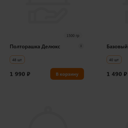
1500 гр
Полторашка Делюкс
Базовый
i
48 шт
40 шт
1 990
₽
1 490
₽
В корзину