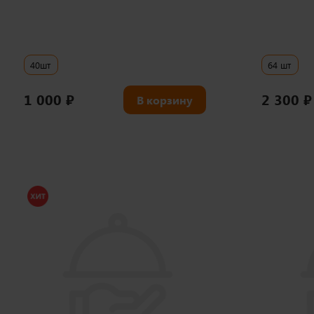
40шт
64 шт
1 000
₽
2 300
₽
В корзину