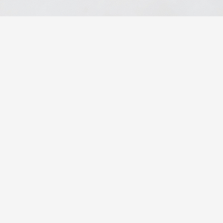
1 750
₽
2 050
₽
В корзину
В корзину
2800 гр
1000 гр
Бенто Вечеринка
Фри
i
i
Фри Филадельфия 8 шт,
Фри Саке 8 шт, Фри Эби 8 шт, Фри
Филадельфия Классик 8 шт, Нью -
чикен 8 шт, Фри с угрем 8 шт.
Йорк Лайт 8 шт, Нью - Йорк Лайт
опаленный 8 шт, Тобико Айс 8 шт,
Кайсу Филадельфия 8 шт,
Запеченный Фреш Футомаки 10 шт,
Бонит...
82 шт
32 шт