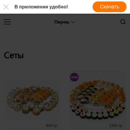
Скачать
В приложении удобно!
Пермь
Сеты
920 гр
1500 гр