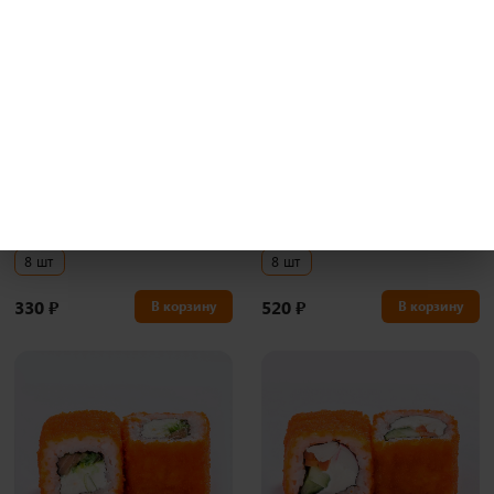
270 гр
270 гр
Тобико Филадельфия с
Тобико ролл
i
i
креветкой
Рис, нори, сыр, тобико.
Рис, нори, сыр, тобико, креветка.
8 шт
8 шт
330
₽
520
₽
В корзину
В корзину