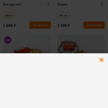
Косарь сет
Токио
i
i
40шт
64 шт
1 000
₽
2 300
₽
В корзину
В корзину
800 гр
Романтик
i
Можно заказать:
10:00-16:00
Комбо-набор
i
Выбери любые 3 сета из 4 и получи