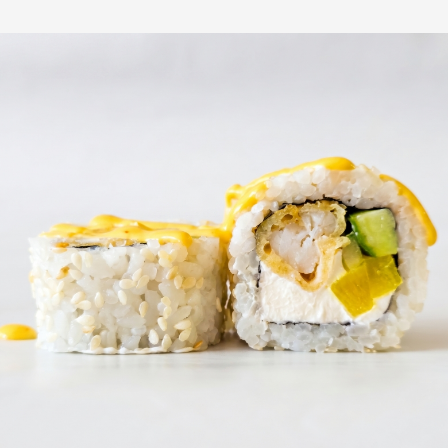
2 990
₽
1 550
₽
В корзину
В корзину
1350 гр
1800 гр
Большой куш
Майтай
i
i
Фри саке ролл 8 шт, Запеченный с
Футомаки запеченный с крабом 10
курицей 8 шт, Нью - Йорк Лайт 8
шт, Футомаки с лососем терияки 5
шт, Ролл каппа маки 8 шт, Саке
шт, Нью - Йорк Лайт 8 шт, Томаго
Филадельфия маки 8 шт., Бонито
Филадельфия Футомаки 5 шт,
айс 8 шт.
Тобико - Йорк 8 шт, Футомаки с
перцем шт., Гоа 8 шт.
48 шт
54 шт