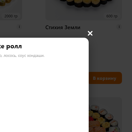
2000 гр
600 гр
Стихия Земли
i
i
е ролл
р, лосось, соус хондаши.
28 шт
800
₽
корзину
В корзину