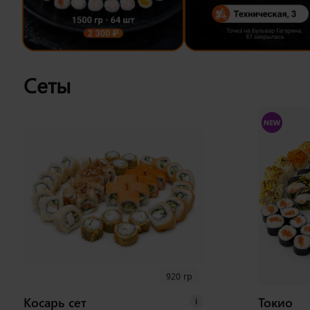
Сеты
920 гр
Косарь сет
Токио
i