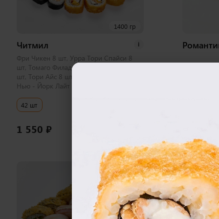
1400 гр
Читмил
Романти
i
Фри Чикен 8 шт, Урра Тори Спайси 8
шт, Томаго Филадельфия Футомаки 10
шт, Тори Айс 8 шт, Калифорния 4 шт,
Нью - Йорк Лайт 4 шт.
42 шт
40 шт
1 550
₽
1 900
₽
В корзину