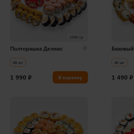
1500 гр
Полторашка Делюкс
Базовый
i
48 шт
40 шт
1 990
₽
1 490
₽
В корзину