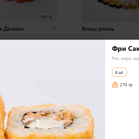
980 гр
к Делюкс
Флеш рояль
i
Фри Сак
Рис, нори, сы
72 шт
8 шт
2 590
₽
В корзину
В 
270 гр