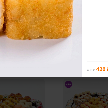
600 гр
Воды
Стихия Воздуха
i
32 шт
800
₽
В корзину
В 
420
490 ₽