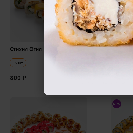
500 гр
Стихия Огня
Стихия 
i
16 шт
25 шт
800
₽
800
₽
В корзину