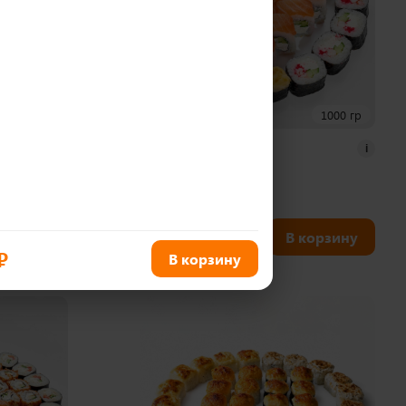
700 гр
1000 гр
Бора - Бора
i
i
40 шт
1 690
₽
корзину
В корзину
₽
В корзину