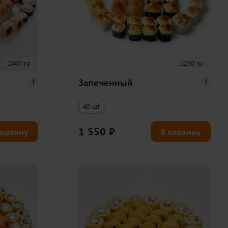
2400 гр
1250 гр
Запеченный
i
i
40 шт
1 550
₽
корзину
В корзину