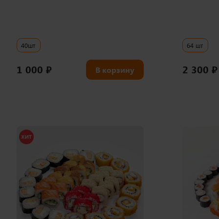
40шт
64 шт
1 000
₽
2 300
₽
В корзину