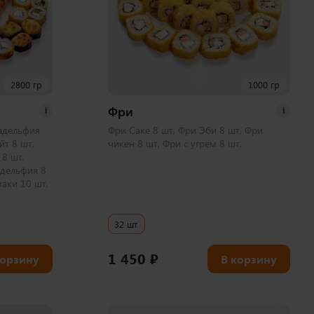
2800 гр
1000 гр
Фри
i
i
адельфия
Фри Саке 8 шт, Фри Эби 8 шт, Фри
йт 8 шт,
чикен 8 шт, Фри с угрем 8 шт.
8 шт,
адельфия 8
аки 10 шт,
32 шт
1 450
₽
корзину
В корзину