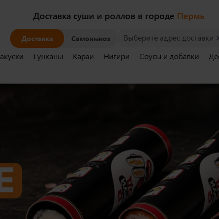
Доставка суши и роллов в городе
Пермь
Выберите адрес доставки
Доставка
Самовывоз
акуски
Гунканы
Караи
Нигири
Соусы и добавки
Де