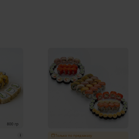
800 гр
Только по предзаказу
i