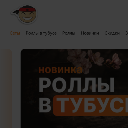
Сеты
Роллы в тубусе
Роллы
Новинки
Скидки
З