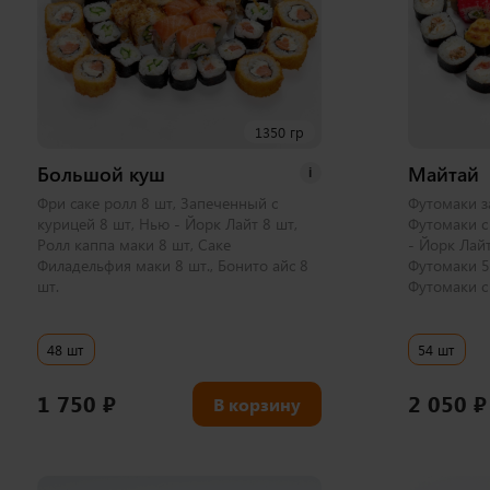
1350 гр
Большой куш
Майтай
i
Фри саке ролл 8 шт, Запеченный с
Футомаки з
курицей 8 шт, Нью - Йорк Лайт 8 шт,
Футомаки с
Ролл каппа маки 8 шт, Саке
- Йорк Лай
Филадельфия маки 8 шт., Бонито айс 8
Футомаки 5 
шт.
Футомаки с 
48 шт
54 шт
1 750
₽
2 050
₽
В корзину