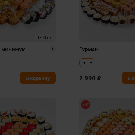
1300 гр
 минимум
Гурман
i
76 шт
2 990
₽
В корзину
В 