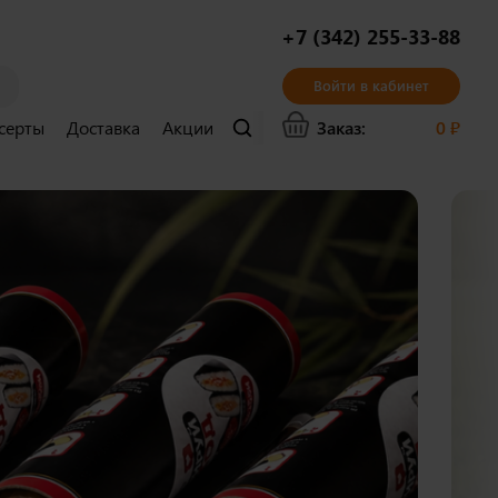
+7 (342) 255-33-88
Войти в кабинет
серты
Доставка
Акции
Бонусы
Контакты
Заказ:
0
₽