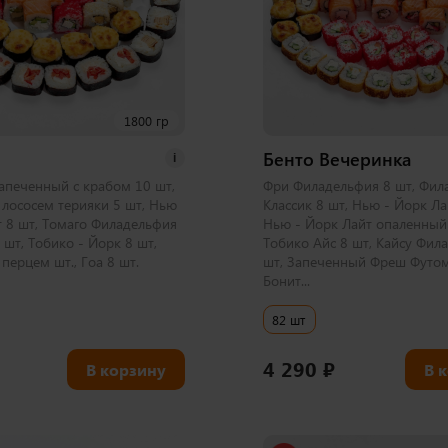
1800 гр
Бенто Вечеринка
i
апеченный с крабом 10 шт,
Фри Филадельфия 8 шт, Фил
 лососем терияки 5 шт, Нью
Классик 8 шт, Нью - Йорк Ла
т 8 шт, Томаго Филадельфия
Нью - Йорк Лайт опаленный 
шт, Тобико - Йорк 8 шт,
Тобико Айс 8 шт, Кайсу Фил
перцем шт., Гоа 8 шт.
шт, Запеченный Фреш Футом
Бонит...
82 шт
4 290
₽
В корзину
В 